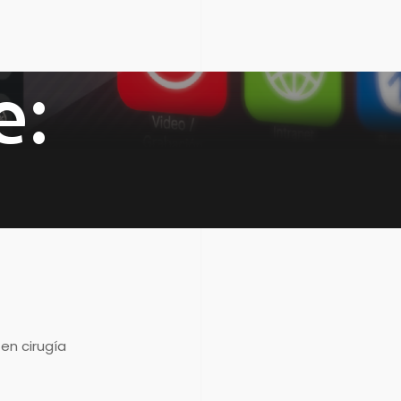
e:
en cirugía